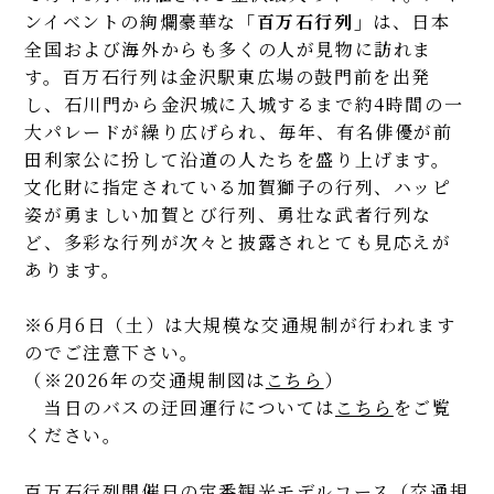
ンイベントの絢爛豪華な
「百万石行列」
は、日本
全国および海外からも多くの人が見物に訪れま
す。百万石行列は金沢駅東広場の鼓門前を出発
し、石川門から金沢城に入城するまで約4時間の一
大パレードが繰り広げられ、毎年、有名俳優が前
田利家公に扮して沿道の人たちを盛り上げます。
文化財に指定されている加賀獅子の行列、ハッピ
姿が勇ましい加賀とび行列、勇壮な武者行列な
ど、多彩な行列が次々と披露されとても見応えが
あります。
※6月6日（土）は大規模な交通規制が行われます
のでご注意下さい。
（※2026年の交通規制図は
こちら
）
当日のバスの迂回運行については
こちら
をご覧
ください。
百万石行列開催日の定番観光モデルコース（交通規