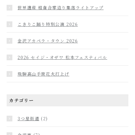
世界遺産 相倉合掌造り集落ライトアップ
こきりこ踊り特別公演 2026
金沢アカペラ・タウン 2026
2026 セイジ・オザワ 松本フェスティバル
飛騨高山手筒花火打上げ
カテゴリー
3つ星街道
(2)
金沢市
(7)