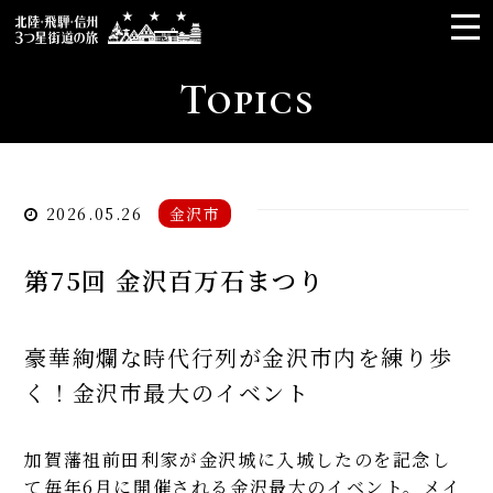
Topics
３つ星街道とは
アクセス
モデルコース
2026.05.26
金沢市
ロゴ使用
第75回 金沢百万石まつり
関連リンク
豪華絢爛な時代行列が金沢市内を練り歩
／
JP
EN
く！金沢市最大のイベント
加賀藩祖前田利家が金沢城に入城したのを記念し
て毎年6月に開催される金沢最大のイベント。メイ